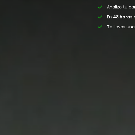
Analizo tu c
En
48 horas
r
Te llevas un