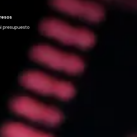
resos
ni presupuesto