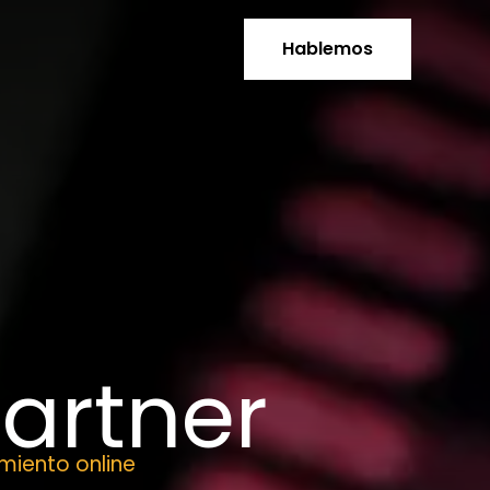
Hablemos
artner
miento online